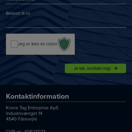
*
*
*
Besked
*
*
Jeg er ikke en robot
Kontaktinformation
Krone Tag Entreprise ApS
Industrivænget 14
4540 Fårevejle
CVR-nr.: 40523073