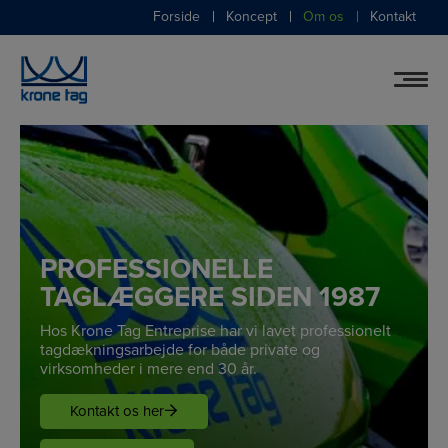
Hop
Forside
Koncept
Om os
Kontakt
til
indholdet
PROFESSIONELLE
TAGLÆGGERE SIDEN 1987
Hos Krone Tag Entreprise har vi lavet professionelt
tagdækningsarbejde for både private og
virksomheder i mere end 30 år.
Kontakt os her