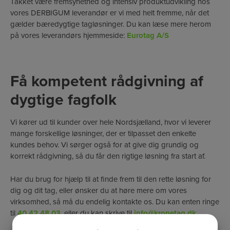
Takket være fremsynethed og intensiv produktudvikling hos
vores DERBIGUM leverandør er vi med helt fremme, når det
gælder bæredygtige tagløsninger. Du kan læse mere herom
på vores leverandørs hjemmeside:
Eurotag A/S
Få kompetent rådgivning af
dygtige fagfolk
Vi kører ud til kunder over hele Nordsjælland, hvor vi leverer
mange forskellige løsninger, der er tilpasset den enkelte
kundes behov. Vi sørger også for at give dig grundig og
korrekt rådgivning, så du får den rigtige løsning fra start af.
Har du brug for hjælp til at finde frem til den rette løsning for
dig og dit tag, eller ønsker du at høre mere om vores
virksomhed, så må du endelig kontakte os. Du kan enten ringe
til
40 42 48 03
, eller du kan skrive til
info@kronetag.dk