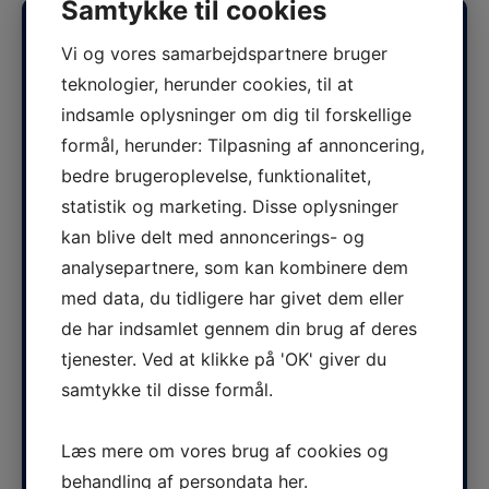
Samtykke til cookies
Om Krone Tag
Vi og vores samarbejdspartnere bruger
Hos Krone Tag udfører vi professionel tagdækning på
teknologier, herunder cookies, til at
Vestsjælland. Vi har over 30 års erfaring og er eksperter
indsamle oplysninger om dig til forskellige
inden for tagdækning. Vi er altid klar til at hjælpe dig med at
finde den rette løsning til lige netop dit tag!
formål, herunder: Tilpasning af annoncering,
bedre brugeroplevelse, funktionalitet,
Åbningstider
statistik og marketing. Disse oplysninger
Mandag - fredag:
07.00 - 16.00
kan blive delt med annoncerings- og
Lørdag - søndag:
Lukket
analysepartnere, som kan kombinere dem
med data, du tidligere har givet dem eller
Koncept
de har indsamlet gennem din brug af deres
tjenester. Ved at klikke på 'OK' giver du
samtykke til disse formål.
Læs mere om vores brug af cookies og
behandling af persondata
her
.